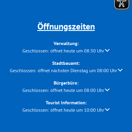
Öffnungszeiten
Verwaltung:
Klicken, um weitere Öffnungs- oder Schließzeiten au
Geschlossen:
öffnet heute um 08:30 Uhr
Stadtbauamt:
Klicken, um weitere Öffnungs- oder Schließzeiten auszuble
Geschlossen:
öffnet nächsten Dienstag um 08:00 Uhr
Bürgerbüro:
Klicken, um weitere Öffnungs- oder Schließzeiten au
Geschlossen:
öffnet heute um 08:00 Uhr
Tourist Information:
Klicken, um weitere Öffnungs- oder Schließzeiten au
Geschlossen:
öffnet heute um 10:00 Uhr