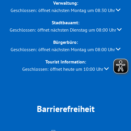
Verwaltung:
Klicken, um weitere Öffnungs- oder Schließzeiten auszuble
Geschlossen:
öffnet nächsten Montag um 08:30 Uhr
Stadtbauamt:
Klicken, um weitere Öffnungs- oder Schließzeiten auszuble
Geschlossen:
öffnet nächsten Dienstag um 08:00 Uhr
Bürgerbüro:
Klicken, um weitere Öffnungs- oder Schließzeiten auszuble
Geschlossen:
öffnet nächsten Montag um 08:00 Uhr
Tourist Information:
Klicken, um weitere Öffnungs- oder Schließzeiten au
Geschlossen:
öffnet heute um 10:00 Uhr
Barrierefreiheit