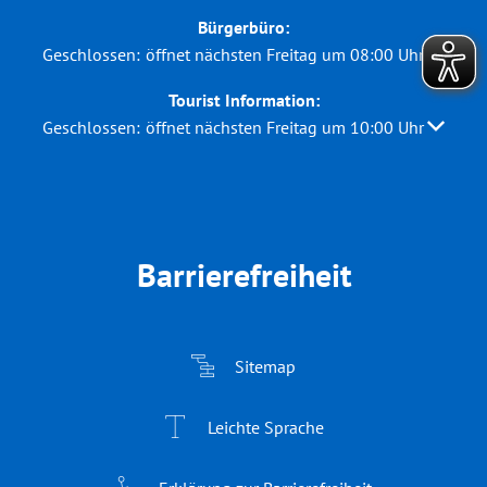
Bürgerbüro:
Klicken, um weitere Öffnungs- oder Schließzeiten auszubl
Geschlossen:
öffnet nächsten Freitag um 08:00 Uhr
Tourist Information:
Klicken, um weitere Öffnungs- oder Schließzeiten auszubl
Geschlossen:
öffnet nächsten Freitag um 10:00 Uhr
Barrierefreiheit
Sitemap
Leichte Sprache