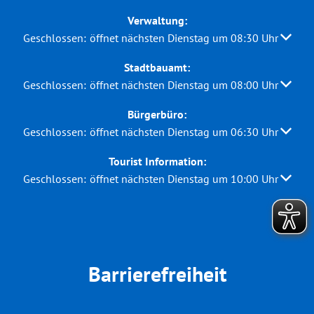
Verwaltung:
Klicken, um weitere Öffnungs- oder Schließzeiten auszuble
Geschlossen:
öffnet nächsten Dienstag um 08:30 Uhr
Stadtbauamt:
Klicken, um weitere Öffnungs- oder Schließzeiten auszuble
Geschlossen:
öffnet nächsten Dienstag um 08:00 Uhr
Bürgerbüro:
Klicken, um weitere Öffnungs- oder Schließzeiten auszuble
Geschlossen:
öffnet nächsten Dienstag um 06:30 Uhr
Tourist Information:
Klicken, um weitere Öffnungs- oder Schließzeiten auszuble
Geschlossen:
öffnet nächsten Dienstag um 10:00 Uhr
Barrierefreiheit