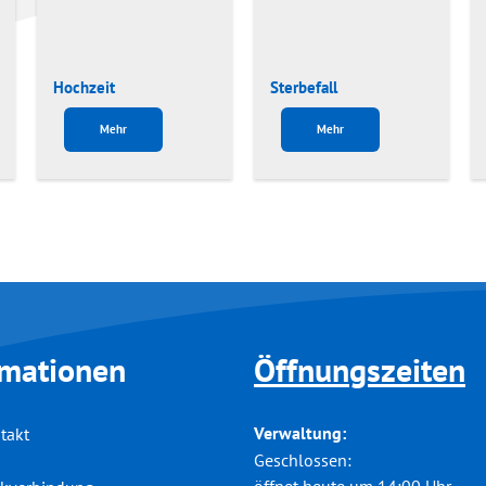
Hochzeit
Sterbefall
Mehr
Mehr
rmationen
Öffnungszeiten
Verwaltung:
takt
Klicken, um weitere Öffnungs-
Geschlossen: