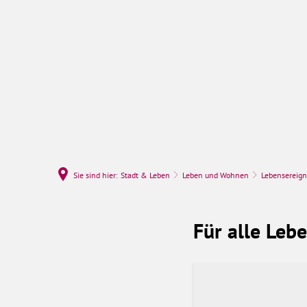
Rathaus & Politi
Sie sind hier:
Stadt & Leben
Leben und Wohnen
Lebensereign
Lebensereignisse
Für alle Leben