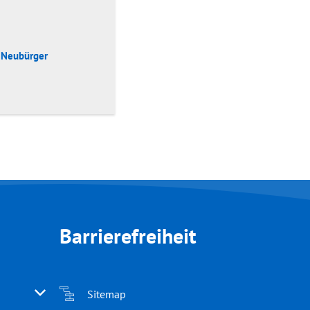
Neubürger
Barrierefreiheit
 oder Schließzeiten auszublenden
Sitemap