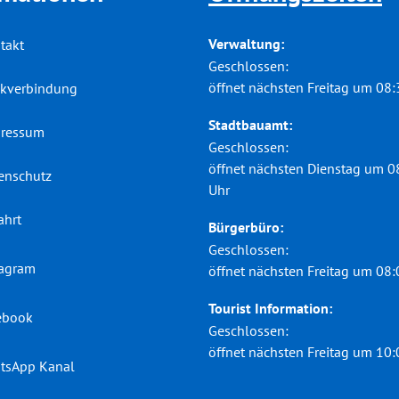
Verwaltung:
takt
Klicken, um weitere Öffnungs-
Geschlossen:
öffnet nächsten Freitag um 08:
kverbindung
Stadtbauamt:
ressum
Klicken, um weitere Öffnungs-
Geschlossen:
öffnet nächsten Dienstag um 0
enschutz
Uhr
ahrt
Bürgerbüro:
Klicken, um weitere Öffnungs-
Geschlossen:
tagram
öffnet nächsten Freitag um 08:
Tourist Information:
ebook
Klicken, um weitere Öffnungs-
Geschlossen:
öffnet nächsten Freitag um 10:
tsApp Kanal