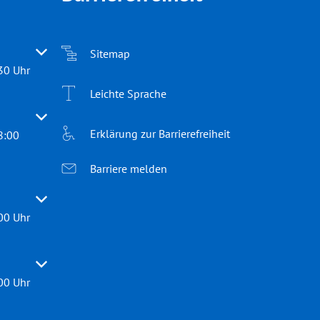
 oder Schließzeiten auszublenden
Sitemap
30 Uhr
Leichte Sprache
 oder Schließzeiten auszublenden
Erklärung zur Barrierefreiheit
8:00
Barriere melden
 oder Schließzeiten auszublenden
00 Uhr
 oder Schließzeiten auszublenden
00 Uhr