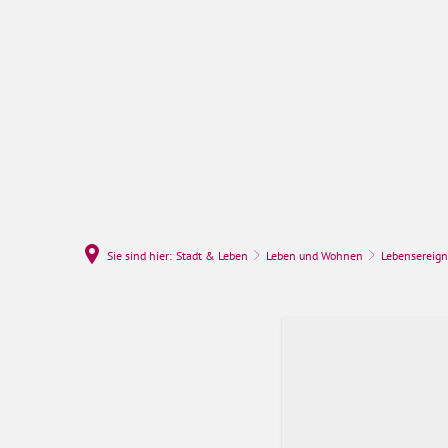
Rathaus & Politi
Sie sind hier:
Stadt & Leben
Leben und Wohnen
Lebensereign
Sterbefall