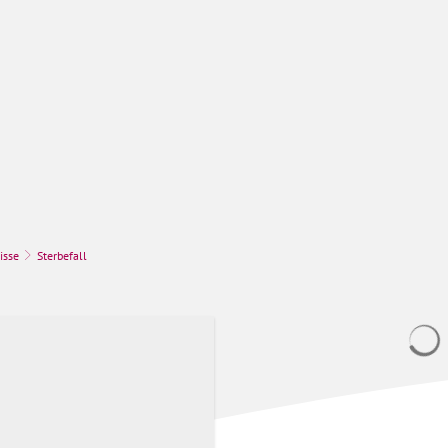
k
Stadt & Leben
Bauen, Umwelt & Wir
isse
Sterbefall
S