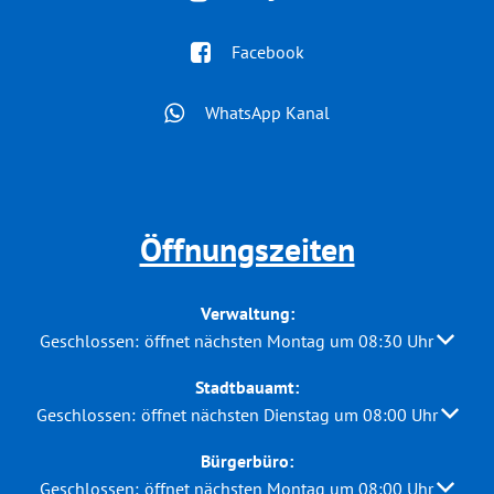
Facebook
WhatsApp Kanal
Öffnungszeiten
Verwaltung:
Klicken, um weitere Öffnungs- oder Schließzeiten auszuble
Geschlossen:
öffnet nächsten Montag um 08:30 Uhr
Stadtbauamt:
Klicken, um weitere Öffnungs- oder Schließzeiten auszuble
Geschlossen:
öffnet nächsten Dienstag um 08:00 Uhr
Bürgerbüro:
Klicken, um weitere Öffnungs- oder Schließzeiten auszuble
Geschlossen:
öffnet nächsten Montag um 08:00 Uhr