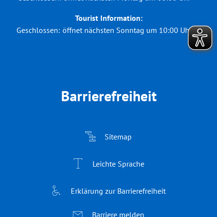
Tourist Information:
Klicken, um weitere Öffnungs- oder Schließzeiten auszuble
Geschlossen:
öffnet nächsten Sonntag um 10:00 Uhr
Barrierefreiheit
Sitemap
Leichte Sprache
Erklärung zur Barrierefreiheit
Barriere melden