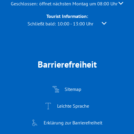
Klicken, um weitere Öffnungs- oder Schließzeiten auszuble
Geschlossen:
öffnet nächsten Montag um 08:00 Uhr
Tourist Information:
Klicken, um weitere Öffnungs- oder Schließzeiten 
Schließt bald:
10:00
-
13:00
Uhr
Von 10:00 bis 1
Barrierefreiheit
Sitemap
Leichte Sprache
Erklärung zur Barrierefreiheit