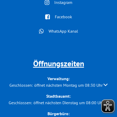
Instagram
Facebook
WhatsApp Kanal
Öffnungszeiten
Verwaltung:
Klicken, um weitere Öffnungs- oder Schließzeiten auszuble
Geschlossen:
öffnet nächsten Montag um 08:30 Uhr
Stadtbauamt:
Klicken, um weitere Öffnungs- oder Schließzeiten auszuble
Geschlossen:
öffnet nächsten Dienstag um 08:00 Uhr
Bürgerbüro: