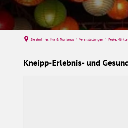
Sie sind hier:
Kur & Tourismus
Veranstaltungen
Feste, Märkt
Kneipp-
Kneipp-Erlebnis- und Gesun
Erlebnis-
und
Gesundheitstag