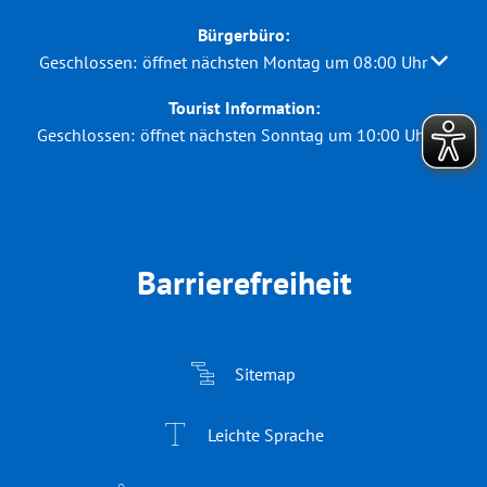
Bürgerbüro:
Klicken, um weitere Öffnungs- oder Schließzeiten auszuble
Geschlossen:
öffnet nächsten Montag um 08:00 Uhr
Tourist Information:
Klicken, um weitere Öffnungs- oder Schließzeiten auszuble
Geschlossen:
öffnet nächsten Sonntag um 10:00 Uhr
Barrierefreiheit
Sitemap
Leichte Sprache