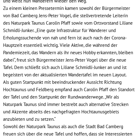
und weist nun Wanderern wieder den Weg.
Zu einem kleinen Pressetermin kamen sowohl der Bürgermeister
von Bad Camberg Jens-Peter Vogel, die stellvertretende Leiterin
des Naturpark Taunus Carolin Pfaff sowie vom Ortsvorstand Liliane
Schmidli-Junker. „Eine gute Infrastruktur für Wanderer und
Erholungssuchende von nah und fern ist auch nach der Corona-
Hauptzeit essentiell wichtig. Viele Aktive, die während der
Pandemiezeit, das Wandern als ihr neues Hobby erkannten, bleiben
dabei“, freut sich Bürgermeister Jens-Peter Vogel über die neue
Tafel. Dem schließt sich auch Liliane Schmidli-Junker an und ist
begeistert von der aktualisierten Wandertafel im neuen Layout.
Als guten Startpunkt mit beeindruckender Aussicht Richtung
Hochtaunus und Feldberg empfand auch Carolin Pfaff den Standort
der Tafel und den Startpunkt der Rundwanderwege. „Wir als
Naturpark Taunus sind immer bestrebt auch alternative Strecken
und Akzente abseits des nachgefragten Hochtaunusgebiets
anzubieten und zu setzen.“
Sowohl der Naturpark Taunus als auch die Stadt Bad Camberg
freuen sich über die neue Tafel und hoffen, dass sie Interessierten