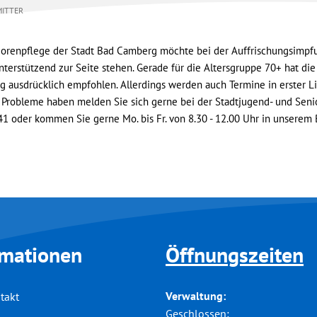
MITTER
iorenpflege der Stadt Bad Camberg möchte bei der Auffrischungsimpfu
terstützend zur Seite stehen. Gerade für die Altersgruppe 70+ hat d
ng ausdrücklich empfohlen. Allerdings werden auch Termine in erster L
r Probleme haben melden Sie sich gerne bei der Stadtjugend- und Seni
 oder kommen Sie gerne Mo. bis Fr. von 8.30 - 12.00 Uhr in unserem
rmationen
Öffnungszeiten
Verwaltung:
takt
Klicken, um weitere Öffnungs-
Geschlossen: