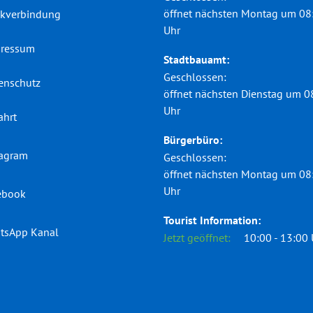
öffnet nächsten Montag um 08
kverbindung
Uhr
ressum
Stadtbauamt:
Klicken, um weitere Öffnungs-
Geschlossen:
enschutz
öffnet nächsten Dienstag um 0
Uhr
ahrt
Bürgerbüro:
tagram
Klicken, um weitere Öffnungs-
Geschlossen:
öffnet nächsten Montag um 08
Uhr
ebook
Tourist Information:
tsApp Kanal
Klicken, um weitere Öffnungs-
Jetzt geöffnet:
10:00
-
13:00