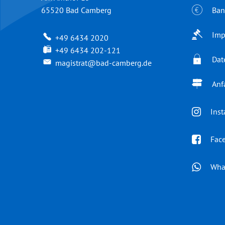
Ban
65520
Bad Camberg
Imp
+49 6434 2020
+49 6434 202-121
Dat
magistrat@bad-camberg.de
Anf
Ins
Fac
Wha