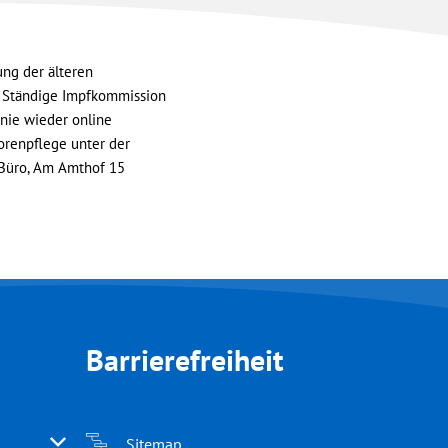
ng der älteren
ie Ständige Impfkommission
inie wieder online
orenpflege unter der
 Büro, Am Amthof 15
Barrierefreiheit
 oder Schließzeiten auszublenden
Sitemap