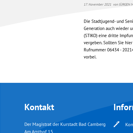
17. November 2021
von
JÜRGEN 
Die Stadtjugend- und Sen
Generation auch wieder un
(STIKO) eine dritte Impfu
vergeben. Sollten Sie hie
Rufnummer 06434 - 202141
vorbei.
Kontakt
Info
Der Magistrat der Kurstadt Bad Camberg
Kon
Am Amthof 15