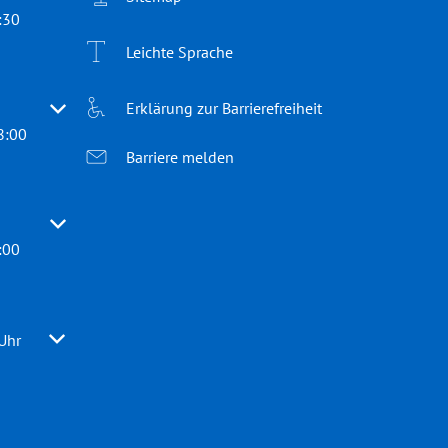
:30
Leichte Sprache
Erklärung zur Barrierefreiheit
 oder Schließzeiten auszublenden
8:00
Barriere melden
 oder Schließzeiten auszublenden
:00
 oder Schließzeiten auszublenden
Uhr
Von 10:00 bis 13:00 Uhr