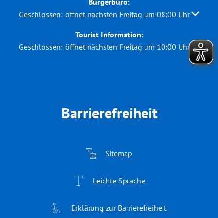
Bürgerbüro:
Klicken, um weitere Öffnungs- oder Schließzeiten auszubl
Geschlossen:
öffnet nächsten Freitag um 08:00 Uhr
Tourist Information:
Klicken, um weitere Öffnungs- oder Schließzeiten auszubl
Geschlossen:
öffnet nächsten Freitag um 10:00 Uhr
Barrierefreiheit
Sitemap
Leichte Sprache
Erklärung zur Barrierefreiheit