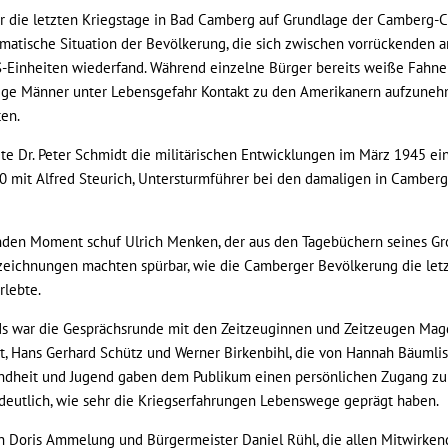
r die letzten Kriegstage in Bad Camberg auf Grundlage der Camberg-C
amatische Situation der Bevölkerung, die sich zwischen vorrückenden 
Einheiten wiederfand. Während einzelne Bürger bereits weiße Fahnen 
tige Männer unter Lebensgefahr Kontakt zu den Amerikanern aufzuneh
ten.
te Dr. Peter Schmidt die militärischen Entwicklungen im März 1945 ei
0 mit Alfred Steurich, Untersturmführer bei den damaligen in Camberg
en Moment schuf Ulrich Menken, der aus den Tagebüchern seines Groß
zeichnungen machten spürbar, wie die Camberger Bevölkerung die letz
rlebte.
 war die Gesprächsrunde mit den Zeitzeuginnen und Zeitzeugen Magd
t, Hans Gerhard Schütz und Werner Birkenbihl, die von Hannah Bäumli
indheit und Jugend gaben dem Publikum einen persönlichen Zugang zu
deutlich, wie sehr die Kriegserfahrungen Lebenswege geprägt haben.
n Doris Ammelung und Bürgermeister Daniel Rühl, die allen Mitwirke