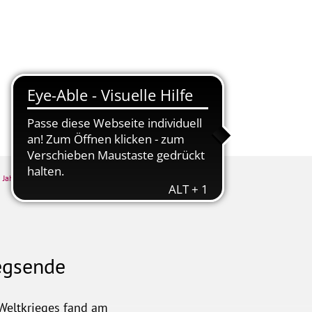
tschaft
Kur & Tourismus
 Jahre Kriegsende
egsende
 Weltkrieges fand am