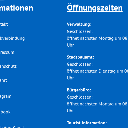
rmationen
Öffnungszeiten
Verwaltung:
takt
Klicken, um weitere Öffnungs-
Geschlossen:
öffnet nächsten Montag um 08
kverbindung
Uhr
ressum
Stadtbauamt:
Klicken, um weitere Öffnungs-
Geschlossen:
enschutz
öffnet nächsten Dienstag um 0
Uhr
ahrt
Bürgerbüro:
tagram
Klicken, um weitere Öffnungs-
Geschlossen:
öffnet nächsten Montag um 08
Uhr
ebook
Tourist Information:
tsApp Kanal