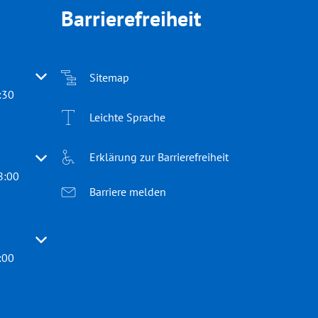
Barrierefreiheit
 oder Schließzeiten auszublenden
Sitemap
:30
Leichte Sprache
Erklärung zur Barrierefreiheit
 oder Schließzeiten auszublenden
8:00
Barriere melden
 oder Schließzeiten auszublenden
:00