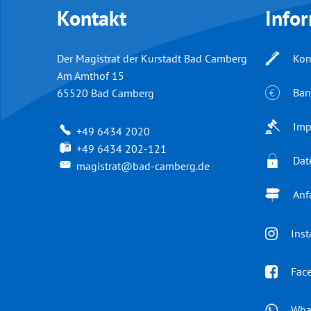
Kontakt
Info
Der Magistrat der Kurstadt Bad Camberg
Kon
Am Amthof 15
Ban
65520
Bad Camberg
Imp
+49 6434 2020
+49 6434 202-121
Dat
magistrat@bad-camberg.de
Anf
Ins
Fac
Wha