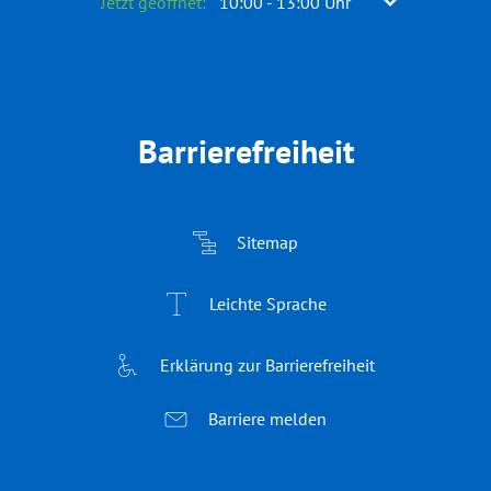
Klicken, um weitere Öffnungs- oder Schließzeiten a
Jetzt geöffnet:
10:00
-
13:00
Uhr
Von 10:00 bis 
Barrierefreiheit
Sitemap
Leichte Sprache
Erklärung zur Barrierefreiheit
Barriere melden