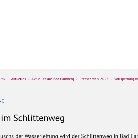
k
Stadt & Leben
Bauen, Umwelt & Wir
itik
Aktuelles
Aktuelles aus Bad Camberg
Pressearchiv 2025
Vollsperrung i
NG
 im Schlittenweg
uschs der Wasserleitung wird der Schlittenweg in Bad C