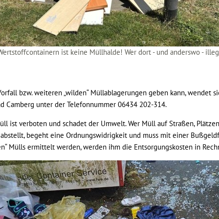
ertstoffcontainern ist keine Müllhalde! Wer dort - und anderswo - illeg
rfall bzw. weiteren „wilden“ Müllablagerungen geben kann, wendet sic
ad Camberg unter der Telefonnummer 06434 202-314.
ll ist verboten und schadet der Umwelt. Wer Müll auf Straßen, Plätze
abstellt, begeht eine Ordnungswidrigkeit und muss mit einer Bußgel
en“ Mülls ermittelt werden, werden ihm die Entsorgungskosten in Rechn