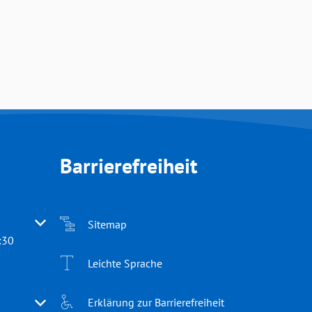
Barrierefreiheit
 oder Schließzeiten auszublenden
Sitemap
:30
Leichte Sprache
Erklärung zur Barrierefreiheit
 oder Schließzeiten auszublenden