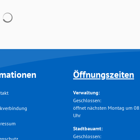
Suchergebnisse werden geladen
rmationen
Öffnungszeiten
Verwaltung:
takt
Klicken, um weitere Öffnungs-
Geschlossen:
öffnet nächsten Montag um 08
kverbindung
Uhr
ressum
Stadtbauamt:
Klicken, um weitere Öffnungs-
Geschlossen:
enschutz