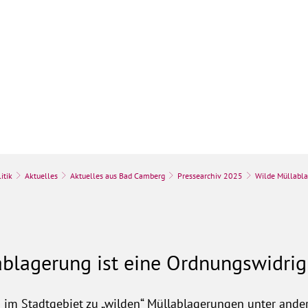
k
Stadt & Leben
Bauen, Umwelt & Wir
itik
Aktuelles
Aktuelles aus Bad Camberg
Pressearchiv 2025
Wilde Müllabl
ablagerung ist eine Ordnungswidrig
im Stadtgebiet zu „wilden“ Müllablagerungen unter ande