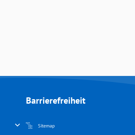
Barrierefreiheit
 oder Schließzeiten auszublenden
Sitemap