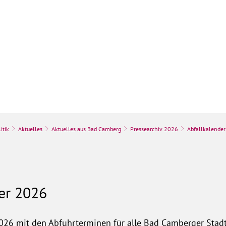
k
Stadt & Leben
Bauen, Umwelt & Wir
itik
Aktuelles
Aktuelles aus Bad Camberg
Pressearchiv 2026
Abfallkalender
er 2026
026 mit den Abfuhrterminen für alle Bad Camberger Stadtte