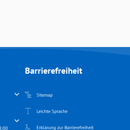
Barrierefreiheit
 oder Schließzeiten auszublenden
Sitemap
Leichte Sprache
 oder Schließzeiten auszublenden
Erklärung zur Barrierefreiheit
8:00