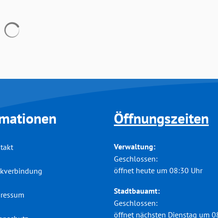
Suchergebnisse werden geladen
rmationen
Öffnungszeiten
Verwaltung:
takt
Klicken, um weitere Öffnungs-
Geschlossen:
öffnet heute um 08:30 Uhr
kverbindung
Stadtbauamt:
ressum
Klicken, um weitere Öffnungs-
Geschlossen:
öffnet nächsten Dienstag um 0