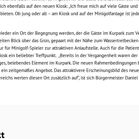
sich ebenfalls auf den neuen Kiosk: „Ich freue mich auf viele Gäste u
bieten. Ob jung oder alt – am Kiosk und auf der Minigolfanlage ist jed
 wieder ein Ort der Begegnung werden, der die Gäste im Kurpark zum Ve
iten Blick über das Grün, gepaart mit der Nähe zum Wassertretbecken 
r für Minigolf-Spieler zur attraktiven Anlaufstelle. Auch für die Pati
iosk ein beliebter Treffpunkt. „Bereits in der Vergangenheit waren der
iges, belebendes Element im Kurpark. Die neuen Rahmenbedingungen 
 ein zeitgemäßes Angebot. Das attraktivere Erscheinungsbild des neu
chs werten diesen Ort zusätzlich auf“, ist sich Bürgermeister Daniel 
kt