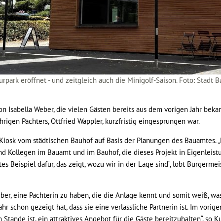
rpark eröffnet - und zeitgleich auch die Minigolf-Saison. Foto: Stadt
n Isabella Weber, die vielen Gästen bereits aus dem vorigen Jahr bekan
hrigen Pächters, Ottfried Wappler, kurzfristig eingesprungen war.
Kiosk vom städtischen Bauhof auf Basis der Planungen des Bauamtes. 
nd Kollegen im Bauamt und im Bauhof, die dieses Projekt in Eigenleis
tes Beispiel dafür, das zeigt, wozu wir in der Lage sind“, lobt Bürgermei
eber, eine Pächterin zu haben, die die Anlage kennt und somit weiß, wa
r schon gezeigt hat, dass sie eine verlässliche Partnerin ist. Im vorigen
 Stande ist, ein attraktives Angebot für die Gäste bereitzuhalten“, so K