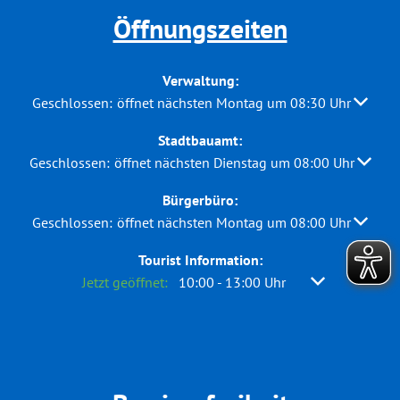
Öffnungszeiten
Verwaltung:
Klicken, um weitere Öffnungs- oder Schließzeiten auszuble
Geschlossen:
öffnet nächsten Montag um 08:30 Uhr
Stadtbauamt:
Klicken, um weitere Öffnungs- oder Schließzeiten auszuble
Geschlossen:
öffnet nächsten Dienstag um 08:00 Uhr
Bürgerbüro:
Klicken, um weitere Öffnungs- oder Schließzeiten auszuble
Geschlossen:
öffnet nächsten Montag um 08:00 Uhr
Tourist Information:
Klicken, um weitere Öffnungs- oder Schließzeiten a
Jetzt geöffnet:
10:00
-
13:00
Uhr
Von 10:00 bis 