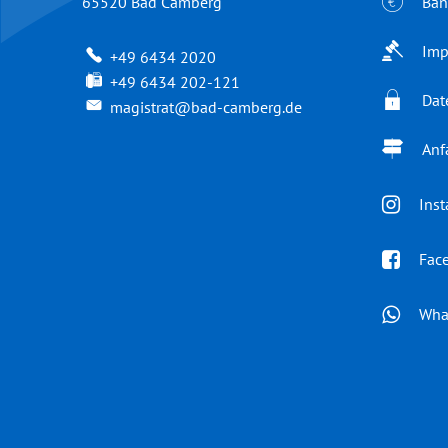
Ban
65520
Bad Camberg
Imp
+49 6434 2020
+49 6434 202-121
Dat
magistrat@bad-camberg.de
Anf
Ins
Fac
Wha