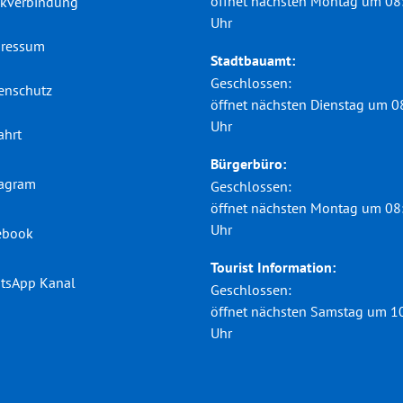
öffnet nächsten Montag um 08
kverbindung
Uhr
ressum
Stadtbauamt:
Klicken, um weitere Öffnungs-
Geschlossen:
enschutz
öffnet nächsten Dienstag um 0
Uhr
ahrt
Bürgerbüro:
tagram
Klicken, um weitere Öffnungs-
Geschlossen:
öffnet nächsten Montag um 08
Uhr
ebook
Tourist Information:
tsApp Kanal
Klicken, um weitere Öffnungs-
Geschlossen:
öffnet nächsten Samstag um 1
Uhr