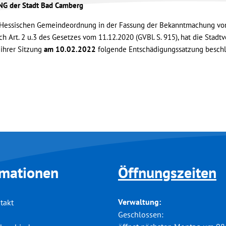
 der Stadt Bad Camberg
r Hessischen Gemeindeordnung in der Fassung der Bekanntmachung vom
rch Art. 2 u.3 des Gesetzes vom 11.12.2020 (GVBl. S. 915), hat die Sta
 ihrer Sitzung
am 10.02.2022
folgende Entschädigungssatzung beschl
rmationen
Öffnungszeiten
Verwaltung:
takt
Klicken, um weitere Öffnungs-
Geschlossen: