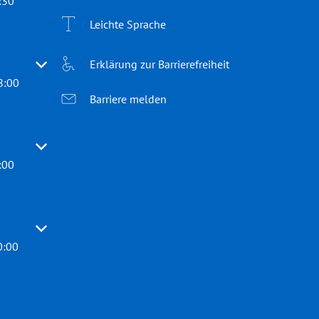
:30
Leichte Sprache
Erklärung zur Barrierefreiheit
 oder Schließzeiten auszublenden
8:00
Barriere melden
 oder Schließzeiten auszublenden
:00
 oder Schließzeiten auszublenden
0:00