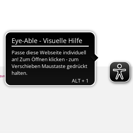
tschaft
Kur & Tourismus
tzung