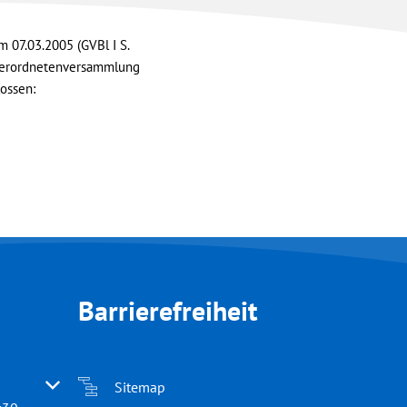
 07.03.2005 (GVBl I S.
dtverordnetenversammlung
ossen:
Barrierefreiheit
 oder Schließzeiten auszublenden
Sitemap