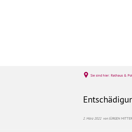
Rathaus & Politi
Sie sind hier:
Rathaus & Pol
Entschädigu
2. März 2022
von
JÜRGEN MITTE