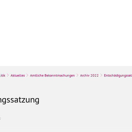
k
Stadt & Leben
Bauen, Umwelt & Wir
itik
Aktuelles
Amtliche Bekanntmachungen
Archiv 2022
Entschädigungssa
ngssatzung
R