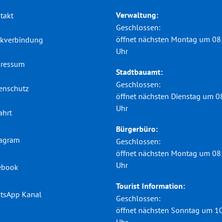
Verwaltung:
takt
Klicken, um weitere Öffnungs-
Geschlossen:
öffnet nächsten Montag um 08
kverbindung
Uhr
ressum
Stadtbauamt:
Klicken, um weitere Öffnungs-
Geschlossen:
enschutz
öffnet nächsten Dienstag um 0
Uhr
ahrt
Bürgerbüro:
tagram
Klicken, um weitere Öffnungs-
Geschlossen:
öffnet nächsten Montag um 08
Uhr
ebook
Tourist Information:
tsApp Kanal
Klicken, um weitere Öffnungs-
Geschlossen:
öffnet nächsten Sonntag um 1