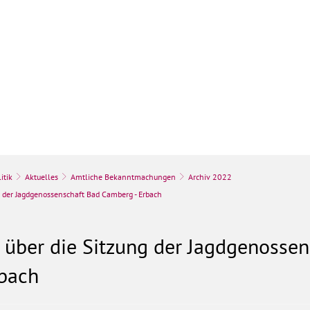
k
Stadt & Leben
Bauen, Umwelt & Wir
itik
Aktuelles
Amtliche Bekanntmachungen
Archiv 2022
ng der Jagdgenossenschaft Bad Camberg - Erbach
t über die Sitzung der Jagdgenosse
rbach