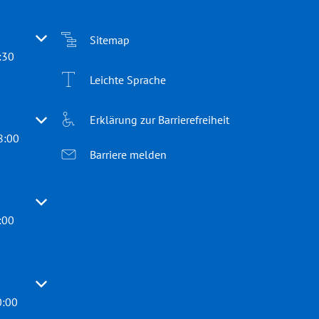
 oder Schließzeiten auszublenden
Sitemap
:30
Leichte Sprache
Erklärung zur Barrierefreiheit
 oder Schließzeiten auszublenden
8:00
Barriere melden
 oder Schließzeiten auszublenden
:00
 oder Schließzeiten auszublenden
0:00