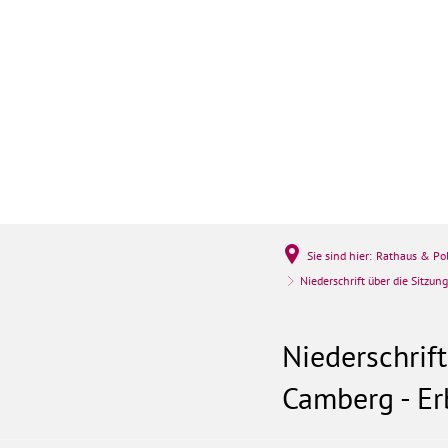
Rathaus & Politi
Sie sind hier:
Rathaus & Pol
Niederschrift über die Sitzu
Niederschrif
Camberg - E