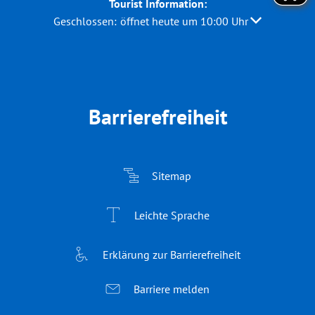
Tourist Information:
Klicken, um weitere Öffnungs- oder Schließzeiten au
Geschlossen:
öffnet heute um 10:00 Uhr
Barrierefreiheit
Sitemap
Leichte Sprache
Erklärung zur Barrierefreiheit
Barriere melden