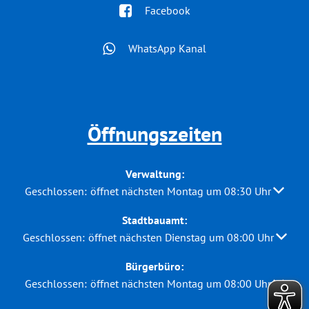
Facebook
WhatsApp Kanal
Öffnungszeiten
Verwaltung:
Klicken, um weitere Öffnungs- oder Schließzeiten auszuble
Geschlossen:
öffnet nächsten Montag um 08:30 Uhr
Stadtbauamt:
Klicken, um weitere Öffnungs- oder Schließzeiten auszuble
Geschlossen:
öffnet nächsten Dienstag um 08:00 Uhr
Bürgerbüro:
Klicken, um weitere Öffnungs- oder Schließzeiten auszuble
Geschlossen:
öffnet nächsten Montag um 08:00 Uhr