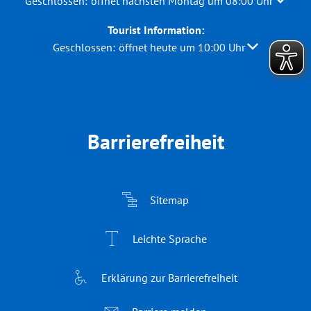
Klicken, um weitere Öffnungs- oder Schließzeiten auszuble
Geschlossen:
öffnet nächsten Montag um 08:00 Uhr
Tourist Information:
Klicken, um weitere Öffnungs- oder Schließzeiten au
Geschlossen:
öffnet heute um 10:00 Uhr
Barrierefreiheit
Sitemap
Leichte Sprache
Erklärung zur Barrierefreiheit