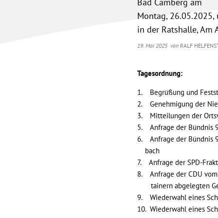
Bad Camberg am
Montag, 26.05.2025,
in der Ratshalle, Am 
19. Mai 2025
von
RALF HELFENS
Tagesordnung:
1. Begrüßung und Festste
2. Genehmigung der Niede
3. Mitteilungen der Ortsv
5. Anfrage der Bündnis 9
6. Anfrage der Bündnis 9
bach
7. Anfrage der SPD-Frakt
8. Anfrage der CDU vom 
tainern abgelegten Ge
9. Wiederwahl eines Schö
10. Wiederwahl eines Sch