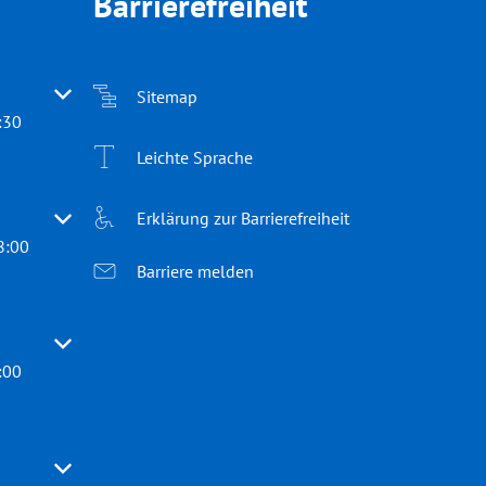
Barrierefreiheit
 oder Schließzeiten auszublenden
Sitemap
:30
Leichte Sprache
Erklärung zur Barrierefreiheit
 oder Schließzeiten auszublenden
8:00
Barriere melden
 oder Schließzeiten auszublenden
:00
 oder Schließzeiten auszublenden