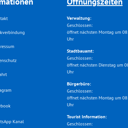
rmationen
Öffnungszeiten
Verwaltung:
takt
Klicken, um weitere Öffnungs-
Geschlossen:
öffnet nächsten Montag um 08
kverbindung
Uhr
ressum
Stadtbauamt:
Klicken, um weitere Öffnungs-
Geschlossen:
enschutz
öffnet nächsten Dienstag um 0
Uhr
ahrt
Bürgerbüro:
tagram
Klicken, um weitere Öffnungs-
Geschlossen:
öffnet nächsten Montag um 08
Uhr
ebook
Tourist Information:
tsApp Kanal
Klicken, um weitere Öffnungs-
Geschlossen: