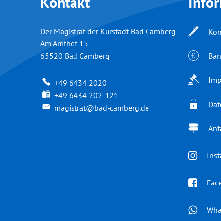
Kontakt
Info
Der Magistrat der Kurstadt Bad Camberg
Kon
Am Amthof 15
Ban
65520
Bad Camberg
Imp
+49 6434 2020
+49 6434 202-121
Dat
magistrat@bad-camberg.de
Anf
Ins
Fac
Wha