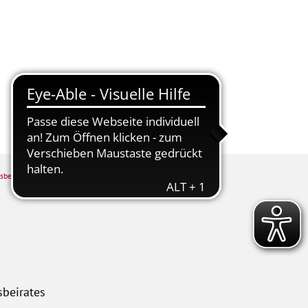
tschaft
Kur & Tourismus
tsbeirates Bad Camberg
sbeirates