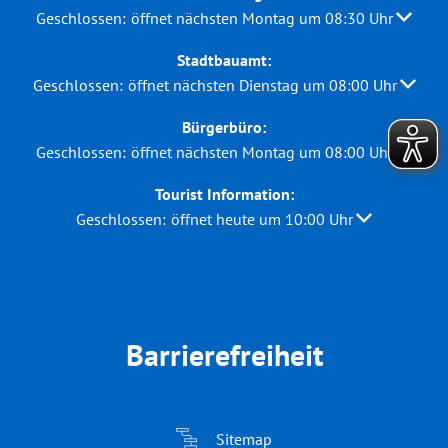
Klicken, um weitere Öffnungs- oder Schließzeiten auszuble
Geschlossen:
öffnet nächsten Montag um 08:30 Uhr
Stadtbauamt:
Klicken, um weitere Öffnungs- oder Schließzeiten auszuble
Geschlossen:
öffnet nächsten Dienstag um 08:00 Uhr
Bürgerbüro:
Klicken, um weitere Öffnungs- oder Schließzeiten auszuble
Geschlossen:
öffnet nächsten Montag um 08:00 Uhr
Tourist Information:
Klicken, um weitere Öffnungs- oder Schließzeiten au
Geschlossen:
öffnet heute um 10:00 Uhr
Barrierefreiheit
Sitemap