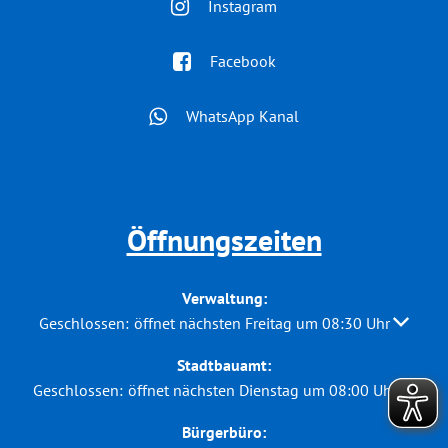
Instagram
Facebook
WhatsApp Kanal
Öffnungszeiten
Verwaltung:
Klicken, um weitere Öffnungs- oder Schließzeiten auszubl
Geschlossen:
öffnet nächsten Freitag um 08:30 Uhr
Stadtbauamt:
Klicken, um weitere Öffnungs- oder Schließzeiten auszuble
Geschlossen:
öffnet nächsten Dienstag um 08:00 Uhr
Bürgerbüro: