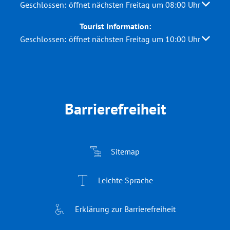
Klicken, um weitere Öffnungs- oder Schließzeiten auszubl
Geschlossen:
öffnet nächsten Freitag um 08:00 Uhr
Tourist Information:
Klicken, um weitere Öffnungs- oder Schließzeiten auszubl
Geschlossen:
öffnet nächsten Freitag um 10:00 Uhr
Barrierefreiheit
Sitemap
Leichte Sprache
Erklärung zur Barrierefreiheit