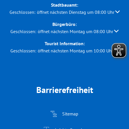
Stadtbauamt:
Klicken, um weitere Öffnungs- oder Schließzeiten auszuble
Geschlossen:
öffnet nächsten Dienstag um 08:00 Uhr
Bürgerbüro:
Klicken, um weitere Öffnungs- oder Schließzeiten auszuble
Geschlossen:
öffnet nächsten Montag um 08:00 Uhr
Tourist Information:
Klicken, um weitere Öffnungs- oder Schließzeiten auszuble
Geschlossen:
öffnet nächsten Montag um 10:00 Uhr
Barrierefreiheit
Sitemap