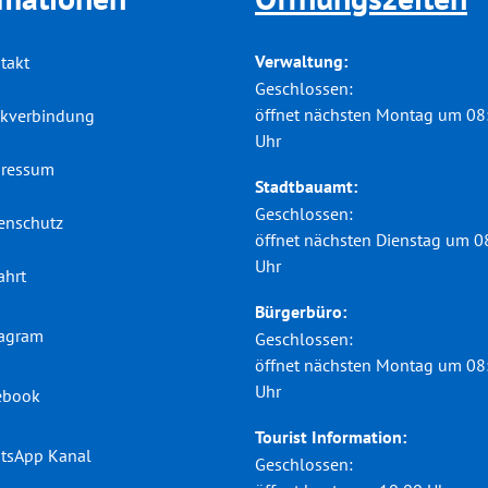
Verwaltung:
takt
Klicken, um weitere Öffnungs-
Geschlossen:
öffnet nächsten Montag um 08
kverbindung
Uhr
ressum
Stadtbauamt:
Klicken, um weitere Öffnungs-
Geschlossen:
enschutz
öffnet nächsten Dienstag um 0
Uhr
ahrt
Bürgerbüro:
tagram
Klicken, um weitere Öffnungs-
Geschlossen:
öffnet nächsten Montag um 08
Uhr
ebook
Tourist Information:
tsApp Kanal
Klicken, um weitere Öffnungs-
Geschlossen: