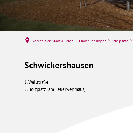
Sie sind hier:
Stadt & Leben
Kinder und Jugend
Spielplätze
Schwickershausen
Schwickershausen
Weilstraße
Bolzplatz (am Feuerwehrhaus)