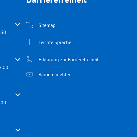
 oder Schließzeiten auszublenden
Sitemap
:30
Leichte Sprache
Erklärung zur Barrierefreiheit
 oder Schließzeiten auszublenden
8:00
Barriere melden
 oder Schließzeiten auszublenden
:00
 oder Schließzeiten auszublenden