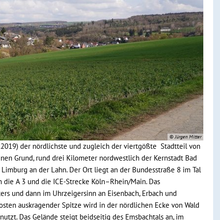
© Jürgen Mitter
.2019) der nördlichste und zugleich der viertgößte Stadtteil von
enen Grund, rund drei Kilometer nordwestlich der Kernstadt Bad
Limburg an der Lahn. Der Ort liegt an der Bundesstraße 8 im Tal
 die A 3 und die ICE-Strecke Köln–Rhein/Main. Das
ters und dann im Uhrzeigersinn an Eisenbach, Erbach und
sten auskragender Spitze wird in der nördlichen Ecke von Wald
nutzt. Das Gelände steigt beidseitig des Emsbachtals an, im