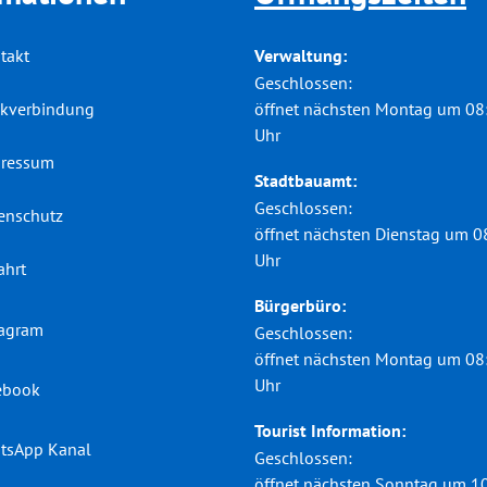
Verwaltung:
takt
Klicken, um weitere Öffnungs-
Geschlossen:
öffnet nächsten Montag um 08
kverbindung
Uhr
ressum
Stadtbauamt:
Klicken, um weitere Öffnungs-
Geschlossen:
enschutz
öffnet nächsten Dienstag um 0
Uhr
ahrt
Bürgerbüro:
tagram
Klicken, um weitere Öffnungs-
Geschlossen:
öffnet nächsten Montag um 08
Uhr
ebook
Tourist Information:
tsApp Kanal
Klicken, um weitere Öffnungs-
Geschlossen:
öffnet nächsten Sonntag um 1