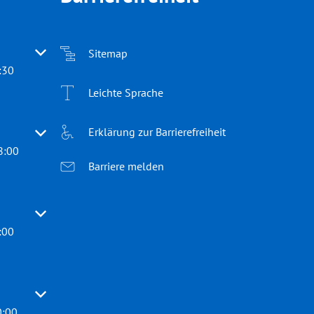
 oder Schließzeiten auszublenden
Sitemap
:30
Leichte Sprache
Erklärung zur Barrierefreiheit
 oder Schließzeiten auszublenden
8:00
Barriere melden
 oder Schließzeiten auszublenden
:00
 oder Schließzeiten auszublenden
0:00