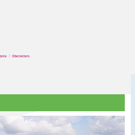
k
Stadt & Leben
Bauen, Umwelt & Wir
teile
Oberselters