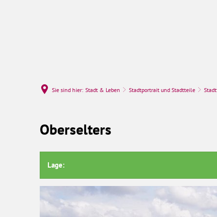
Rathaus & Politi
Sie sind hier:
Stadt & Leben
Stadtportrait und Stadtteile
Stadt
Oberselters
Oberselters
Lage: